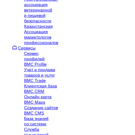
ассоциация
ветеринарной
и пищевой
безопасности
Казахстанская
Ассоциация
маркетологов
профессионалов
Сервисы
Сервис
профилей
BMC Profile
Учет и продажа
товаров и услуг
BMC Trade
Клиентская база
BMC CRM
Онлайн карта
BMC Maps
Создание сайтов
BMC CMS
База знаний
по системе
Служба
технической