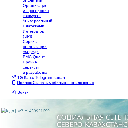
аналитики
Организация
и проведение
конкурсов
Универсальный
Платежный
Интегратор
(UPI)
Сервис
организации
очереди
BMC Queue
Прочие
сервисы
в разработке
TG Канал
Telegram Канал
Прилож.
Скачать мобильное приложение
Войти
СОЦИАЛЬНАЯ СЕТЬ Т
СЕВЕРО-КАЗАХСТАН