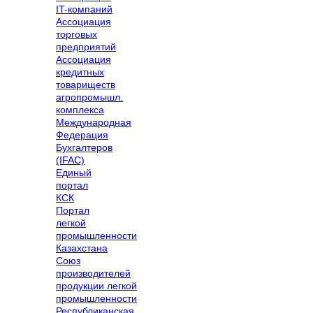
IT-компаний
Ассоциация
торговых
предприятий
Ассоциация
кредитных
товариществ
агропромышл.
комплекса
Международная
Федерация
Бухгалтеров
(IFAC)
Единый
портал
КСК
Портал
легкой
промышленности
Казахстана
Союз
производителей
продукции легкой
промышленности
Республиканская