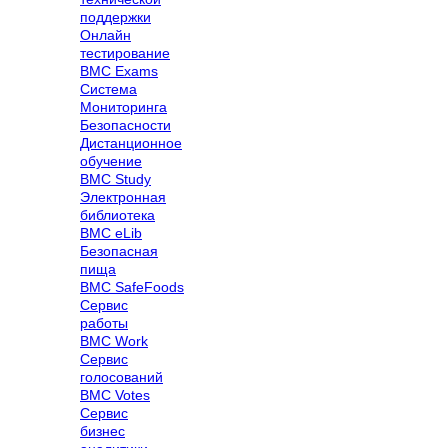
поддержки
Онлайн
тестирование
BMC Exams
Система
Мониторинга
Безопасности
Дистанционное
обучение
BMC Study
Электронная
библиотека
BMC eLib
Безопасная
пища
BMC SafeFoods
Сервис
работы
BMC Work
Сервис
голосований
BMC Votes
Сервис
бизнес