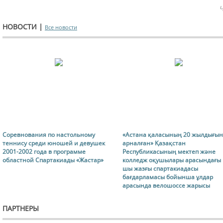
Ч
НОВОСТИ |
Все новости
Соревнования по настольному
«Астана қаласының 20 жылдығы
теннису среди юношей и девушек
арналған» Қазақстан
2001-2002 года в программе
Республикасының мектеп және
областной Спартакиады «Жастар»
колледж оқушылары арасындағы I
шы жазғы спартакиадасы
бағдарламасы бойынша ұлдар
арасында велошоссе жарысы
ПАРТНЕРЫ