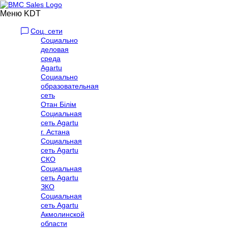
Меню KDT
Соц. сети
Социально
деловая
среда
Agartu
Социально
образовательная
сеть
Отан Бiлiм
Социальная
сеть Agartu
г. Астана
Социальная
сеть Agartu
СКО
Социальная
сеть Agartu
ЗКО
Социальная
сеть Agartu
Акмолинской
области