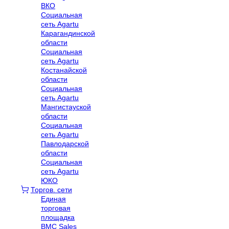
ВКО
Социальная
сеть Agartu
Карагандинской
области
Социальная
сеть Agartu
Костанайской
области
Социальная
сеть Agartu
Мангистауской
области
Социальная
сеть Agartu
Павлодарской
области
Социальная
сеть Agartu
ЮКО
Торгов. сети
Единая
торговая
площадка
BMC Sales