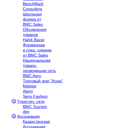
BenchMark
Consulting
Школьная
форма от
BMC Sales
Объявления
товаров
Halyk Bazar
Форменная
и спец. одежда
от BMC Sales
Национальная
товаро-
проводящая сеть
BMC Agro
Торговый дом "Асем"
Mektep
Alemi
Sens Fashion
Туристич. сети
BMC Tourism
dev
Ассоциации
Казахстанская
Ассоциация